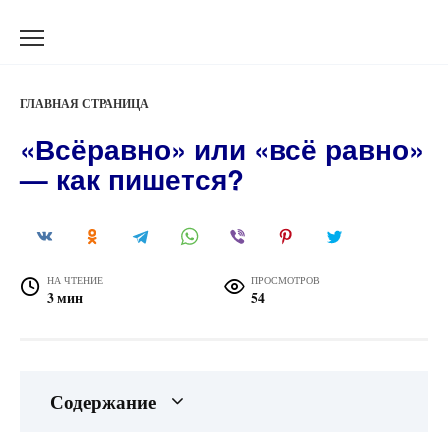
Перейти
к
содержанию
ГЛАВНАЯ СТРАНИЦА
«Всёравно» или «всё равно»
— как пишется?
НА ЧТЕНИЕ
ПРОСМОТРОВ
3 мин
54
Содержание