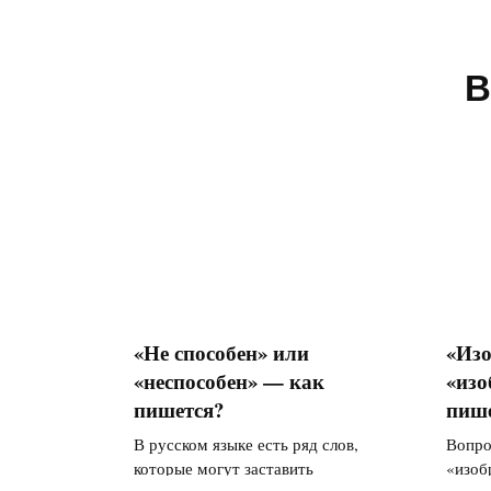
В
«Не способен» или
«Изо
«неспособен» — как
«изо
пишется?
пише
В русском языке есть ряд слов,
Вопро
которые могут заставить
«изоб