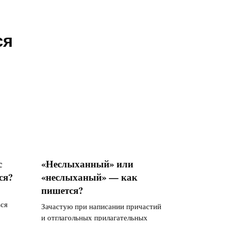
ся
с
«Неслыханный» или
ся?
«неслыханый» — как
пишется?
ься
Зачастую при написании причастий
и отглагольных прилагательных