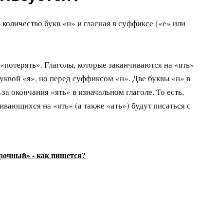
 количество букв «н» и гласная в суффиксе («е» или
«потерять». Глаголы, которые заканчиваются на «ять»
буквой «я», но перед суффиксом «н». Две буквы «н» в
за окончания «ять» в изначальном глаголе. То есть,
чивающихся на «ять» (а также «ать») будут писаться с
рочный» - как пишется?