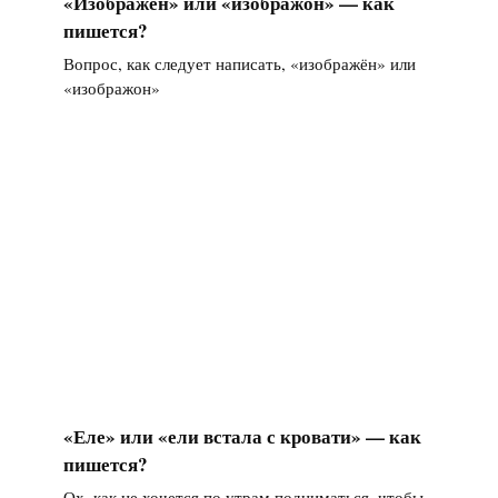
«Изображён» или «изображон» — как
пишется?
Вопрос, как следует написать, «изображён» или
«изображон»
«Еле» или «ели встала с кровати» — как
пишется?
Ох, как не хочется по утрам подниматься, чтобы