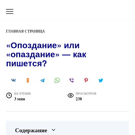
Перейти
к
содержанию
ГЛАВНАЯ СТРАНИЦА
«Опоздание» или
«опаздание» — как
пишется?
НА ЧТЕНИЕ
ПРОСМОТРОВ
3 мин
238
Содержание