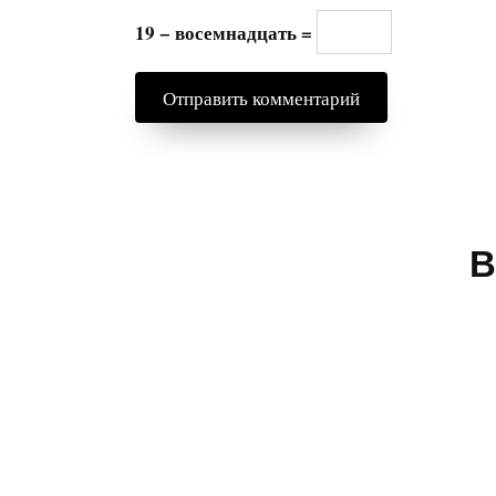
19 − восемнадцать =
В