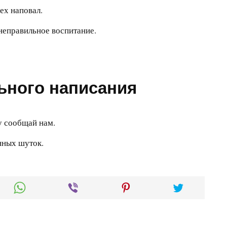
ех наповал.
 неправильное воспитание.
ьного написания
у сообщай нам.
нных шуток.